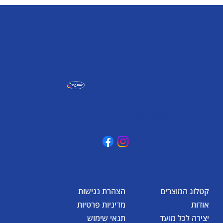
אומגה תעשיות יצירה
קיבוץ כפר גליקסון, ד.נ. מנשה
3781500
טלפון: 04-6307232
פקס: 04-6288886
omega@omega-land.com
קטלוג המוצרים
הצהרת נגישות
אודות
מדיניות פרטיות
יצירה לכל מועד
תנאי שימוש