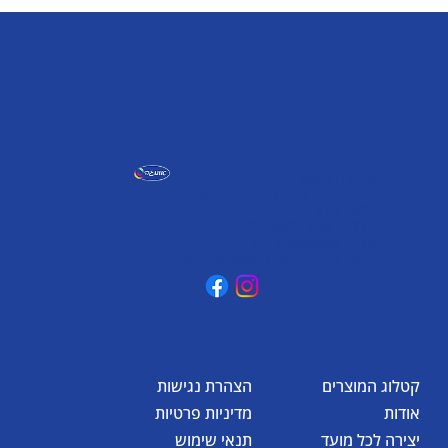
אומגה תעשיות יצירה
קיבוץ כפר גליקסון, ד.נ. מנשה
3781500
טלפון: 04-6307232
פקס: 04-6288886
omega@omega-land.com
קטלוג המוצרים
הצהרת נגישות
אודות
מדיניות פרטיות
יצירה לכל מועד
תנאי שימוש