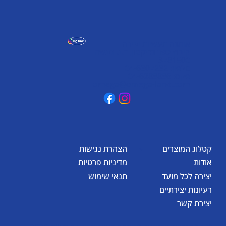
אומגה תעשיות יצירה
קיבוץ כפר גליקסון, ד.נ. מנשה
3781500
טלפון: 04-6307232
פקס: 04-6288886
omega@omega-land.com
קטלוג המוצרים
הצהרת נגישות
אודות
מדיניות פרטיות
יצירה לכל מועד
תנאי שימוש
רעיונות יצירתיים
יצירת קשר