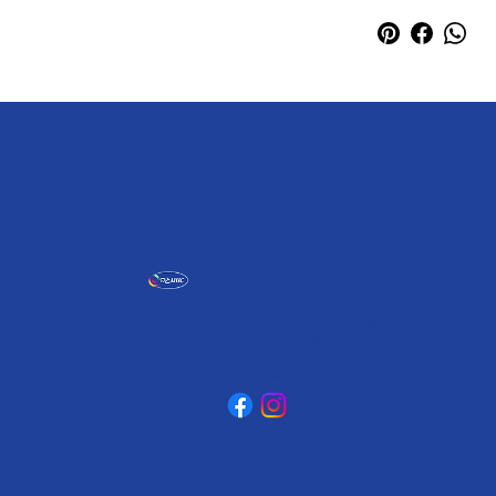
אומגה תעשיות יצירה
קיבוץ כפר גליקסון, ד.נ. מנשה
3781500
טלפון: 04-6307232
פקס: 04-6288886
omega@omega-land.com