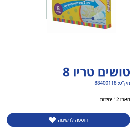
טושים טריו 8
מק"ט:
88400118
מק"ט
88400118
מארז 12 יחידות
הוספה לרשימה