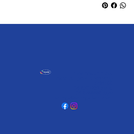
אומגה תעשיות יצירה
קיבוץ כפר גליקסון, ד.נ. מנשה
3781500
טלפון: 04-6307232
פקס: 04-6288886
omega@omega-land.com