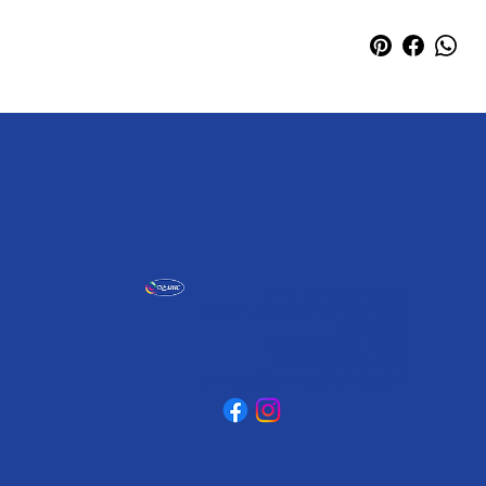
אומגה תעשיות יצירה
קיבוץ כפר גליקסון, ד.נ. מנשה
3781500
טלפון: 04-6307232
פקס: 04-6288886
omega@omega-land.com