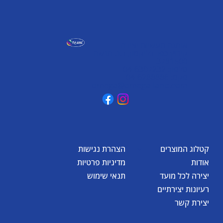
אומגה תעשיות יצירה
קיבוץ כפר גליקסון, ד.נ. מנשה
3781500
טלפון: 04-6307232
פקס: 04-6288886
omega@omega-land.com
קטלוג המוצרים
הצהרת נגישות
אודות
מדיניות פרטיות
יצירה לכל מועד
תנאי שימוש
רעיונות יצירתיים
יצירת קשר