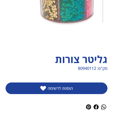
גליטר צורות
מק"ט:
80940112
מק"ט
80940112
הוספה לרשימה