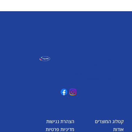
אומגה תעשיות יצירה
קיבוץ כפר גליקסון, ד.נ. מנשה
3781500
טלפון: 04-6307232
פקס: 04-6288886
omega@omega-land.com
קטלוג המוצרים
הצהרת נגישות
אודות
מדיניות פרטיות