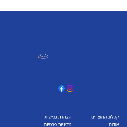
אומגה תעשיות יצירה
קיבוץ כפר גליקסון, ד.נ. מנשה
3781500
טלפון: 04-6307232
פקס: 04-6288886
omega@omega-land.com
קטלוג המוצרים
הצהרת נגישות
אודות
מדיניות פרטיות