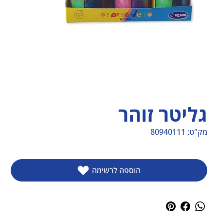
גליטר זוהר
מק"ט:
80940111
מק"ט
80940111
הוספה לרשימה