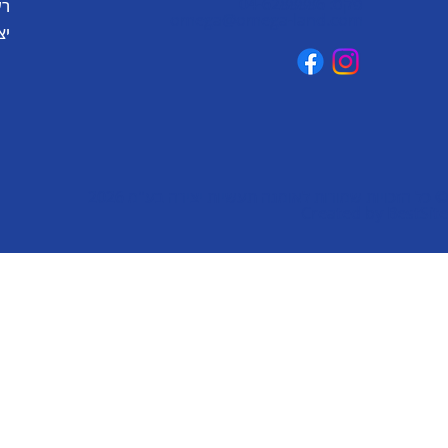
פקס: 04-6288886
רע
omega@omega-land.com
יצ
© כל הזכויות שמורות לאומגה תעשיות יצירה בע"מ 2026
Created by
BestSite