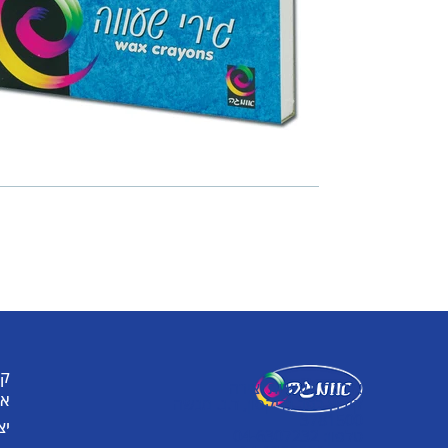
קט
אומגה תעשיות יצירה
או
קיבוץ כפר גליקסון, ד.נ. מנשה
3781500
יצ
טלפון: 04-6307232