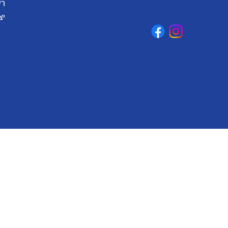
פקס: 04-6288886
רע
omega@omega-land.com
יצ
© כל הזכויות שמורות לאומגה תעשיות יצירה בע"מ 2026
Created by
BestSite