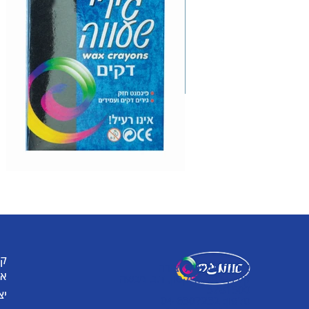
קט
אומגה תעשיות יצירה
או
קיבוץ כפר גליקסון, ד.נ. מנשה
3781500
יצ
טלפון: 04-6307232