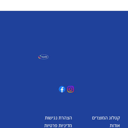
אומגה תעשיות יצירה
קיבוץ כפר גליקסון, ד.נ. מנשה
3781500
טלפון: 04-6307232
פקס: 04-6288886
omega@omega-land.com
קטלוג המוצרים
הצהרת נגישות
אודות
מדיניות פרטיות