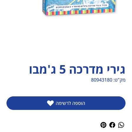
גירי מדרכה 5 ג'מבו
מק"ט:
80943180
מק"ט
80943180
הוספה לרשימה