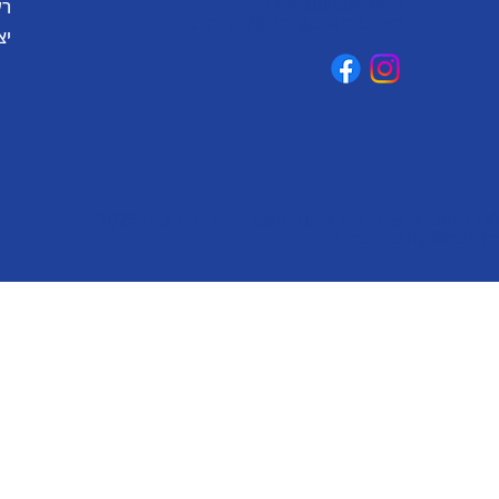
פקס: 04-6288886
רע
omega@omega-land.com
יצ
© כל הזכויות שמורות לאומגה תעשיות יצירה בע"מ 2026
Created by
BestSite