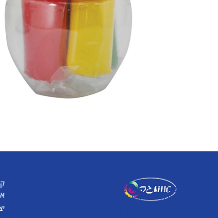
קט
אומגה תעשיות יצירה
או
קיבוץ כפר גליקסון, ד.נ. מנשה
3781500
יצ
טלפון: 04-6307232