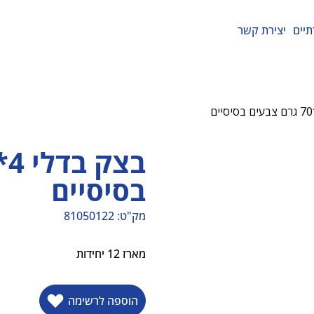
תיים
יצירת קשר
בסיסיים
מק"ט:
81050122
מק"ט
81050122
מארז 12 יחידות
הוספה לרשימה