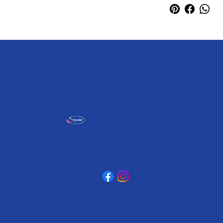
אומגה תעשיות יצירה
קיבוץ כפר גליקסון, ד.נ. מנשה
3781500
טלפון: 04-6307232
פקס: 04-6288886
omega@omega-land.com