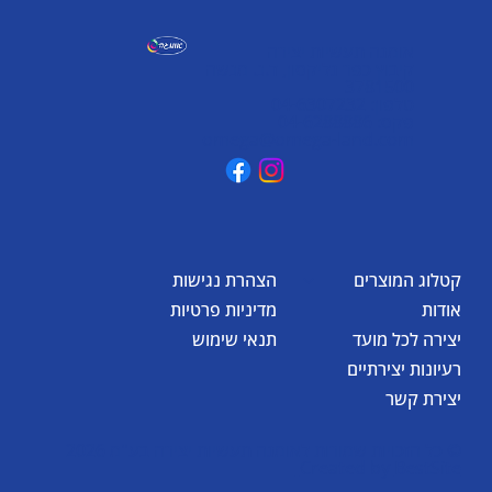
אומגה תעשיות יצירה
קיבוץ כפר גליקסון, ד.נ. מנשה
3781500
טלפון: 04-6307232
פקס: 04-6288886
omega@omega-land.com
קטלוג המוצרים
הצהרת נגישות
אודות
מדיניות פרטיות
יצירה לכל מועד
תנאי שימוש
רעיונות יצירתיים
יצירת קשר
© כל הזכויות שמורות לאומגה תעשיות יצירה בע"מ 2026
Created by
BestSite