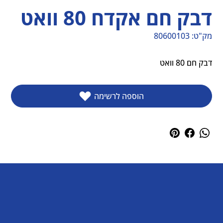
דבק חם אקדח 80 וואט
מק"ט:
80600103
מק"ט
80600103
דבק חם 80 וואט
הוספה לרשימה