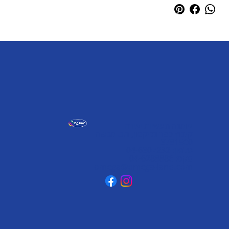
אומגה תעשיות יצירה
קיבוץ כפר גליקסון, ד.נ. מנשה
3781500
טלפון: 04-6307232
פקס: 04-6288886
omega@omega-land.com