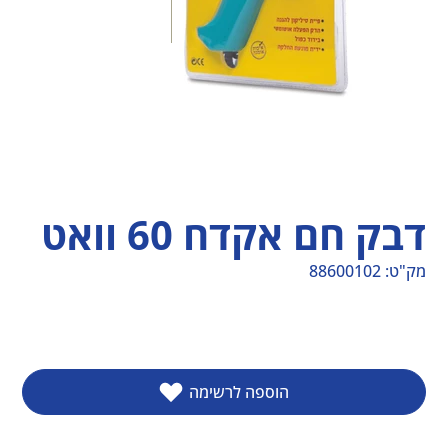
דבק חם אקדח 60 וואט
מק"ט:
88600102
מק"ט
88600102
הוספה לרשימה