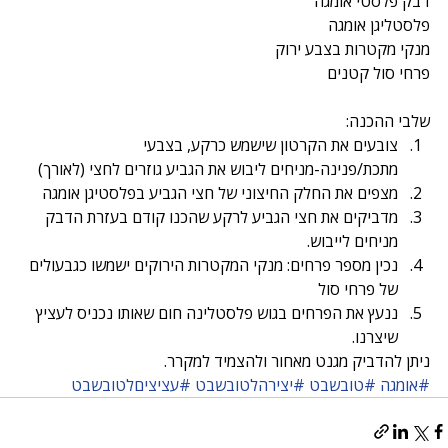
דבק פלסטי אומגה
פלסטליגן אומגה
מנקי מקטרות בצבע ירוק
פרחי סול קטנים
שלבי ההכנה: 
צובעים את הקרטון שישמש כרקע, בצבעי 
מתכת/פנינה-מניחים ליבוש את הגביע גוזרים לחצי (לאורך)  
מצפים את החלק החיצוני של חצי הגביע בפלסטיגן אומגה  
מדביקים את חצי הגביע לרקע שהכנו קודם בעזרת הדבק 
מניחים לייבוש.  
נכין מספר פרחים: מנקי המקטרות הירוקים ישמשו כגבעולים 
של פרחי סול  
ננעץ את הפרחים בגוש פלסטלינה חום שאותו נכניס לעציץ 
שיצרנו. 
ניתן להדביק מגנט מאחור ולהצמיד למקרר.
#אומגה
#טובשבט
#יצירהלטובשבט
#עציציםלטובשבט