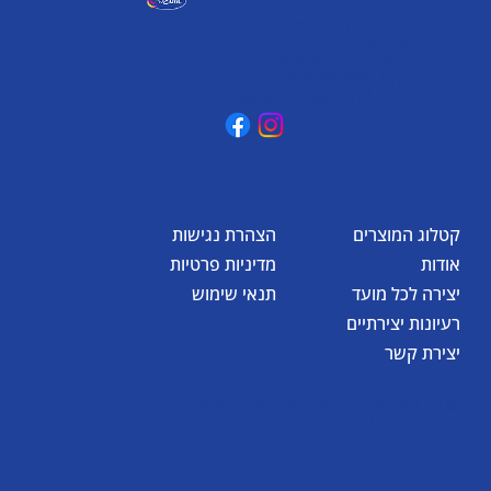
אומגה תעשיות יצירה
קיבוץ כפר גליקסון, ד.נ. מנשה
3781500
טלפון: 04-6307232
פקס: 04-6288886
omega@omega-land.com
קטלוג המוצרים
הצהרת נגישות
אודות
מדיניות פרטיות
יצירה לכל מועד
תנאי שימוש
רעיונות יצירתיים
יצירת קשר
© כל הזכויות שמורות לאומגה תעשיות יצירה בע"מ 2026
Created by
BestSite