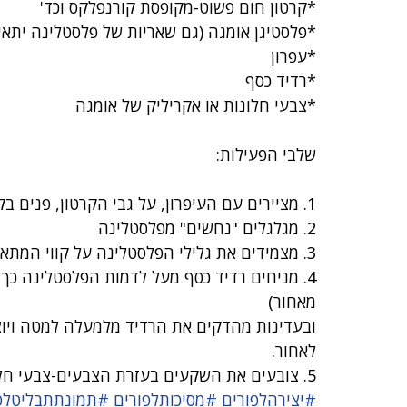
*קרטון חום פשוט-מקופסת קורנפלקס וכד'
*פלסטיגן אומגה (גם שאריות של פלסטלינה יתאי
*עפרון
*רדיד כסף
*צבעי חלונות או אקריליק של אומגה
שלבי הפעילות:
1. מציירים עם העיפרון, על גבי הקרטון, פנים בקווי מתאר. (מצורף איור לדוגמא)
2. מגלגלים "נחשים" מפלסטלינה
3. מצמידים את גלילי הפלסטלינה על קווי המתאר שציירנו על הקרטון
4. מניחים רדיד כסף מעל לדמות הפלסטלינה כך
מאחור)
ובעדינות מהדקים את הרדיד מלמעלה למטה ויוצ
לאחור.
5. צובעים את השקעים בעזרת הצבעים-צבעי חלון או אקריליק.
#יצירהלפורים
#מסיכותלפורים
#תמונתתבליטלפ