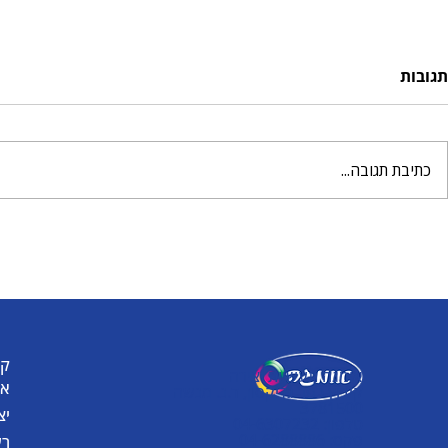
תגובות
כתיבת תגובה...
יצירת דלעת קסומה
רעשנים צבעונ
אקריל
קט
אומגה תעשיות יצירה
או
קיבוץ כפר גליקסון, ד.נ. מנשה
3781500
יצ
טלפון: 04-6307232
פקס: 04-6288886
רע