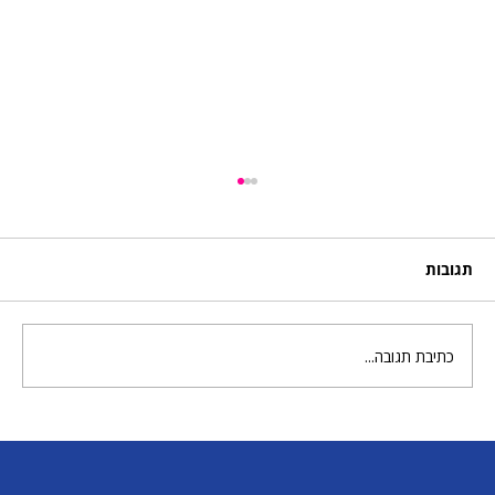
תגובות
סל ירקות מבצק
כתיבת תגובה...