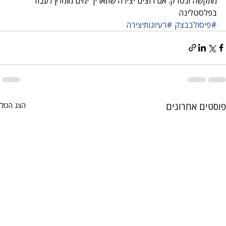
מתקשה ונסדק. אם רוצים יצירה שתאריך ימים מומלץ לעבוד 
בפלסטלינה  
#פיסולבבצק
#רעיונותיצירה
פוסטים אחרונים
הצג הכול