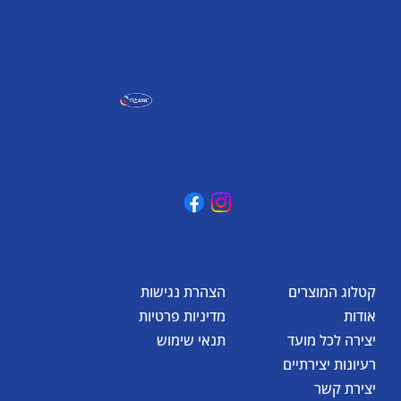
אומגה תעשיות יצירה
קיבוץ כפר גליקסון, ד.נ. מנשה
3781500
טלפון: 04-6307232
פקס: 04-6288886
omega@omega-land.com
קטלוג המוצרים
הצהרת נגישות
אודות
מדיניות פרטיות
יצירה לכל מועד
תנאי שימוש
רעיונות יצירתיים
יצירת קשר